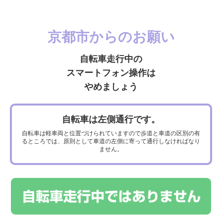
京都市からのお願い
自転車走行中の
NEWS
スマートフォン操作は
やめましょう
【自転車ルール・マナー啓発冊子「Enjoy 自転車
自転車は左側通行です。
life in Kyoto」2024年版を発行します！】
自転車は軽車両と位置づけられていますので歩道と車道の区別の有
るところでは、原則として車道の左側に寄って通行しなければなり
ません。
2024.02.02
本市では、平成29年度から、株式会社アーキエムズ様の協賛を得て、自転
車の基本的なルール等をまとめた冊子「Enjoy 自転車 life in Kyoto」を発行
しています。
本年度も、自転車安全教育等及び自転車政策における安全・安心施策のた
め、同社から本冊子の印刷費の御寄付をお申し出いただき、「Enjoy 自転車