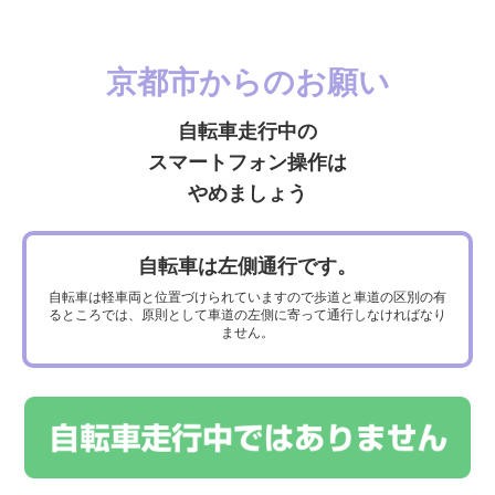
京都市からのお願い
自転車走行中の
NEWS
スマートフォン操作は
やめましょう
2018.06.04
自転車は左側通行です。
NHK京都放送局の取材を受けました！
自転車は軽車両と位置づけられていますので歩道と車道の区別の有
るところでは、原則として車道の左側に寄って通行しなければなり
ません。
2018.05.28
自転車保険，コンビニでも加入できます！
2018.05.25
自転車走行に係る啓発用看板（電柱幕）による「みえる化」進展
中！！