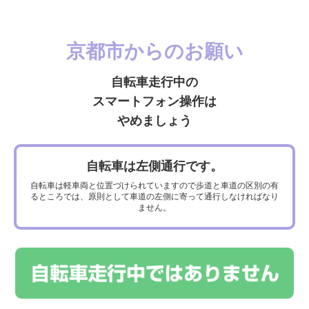
京都市からのお願い
次のコンテンツへ
Click the designated manager site to display an
enlarged map and enable location search.
自転車走行中の
スマートフォン操作は
やめましょう
自転車は左側通行です。
自転車は軽車両と位置づけられていますので歩道と車道の区別の有
るところでは、原則として車道の左側に寄って通行しなければなり
ません。