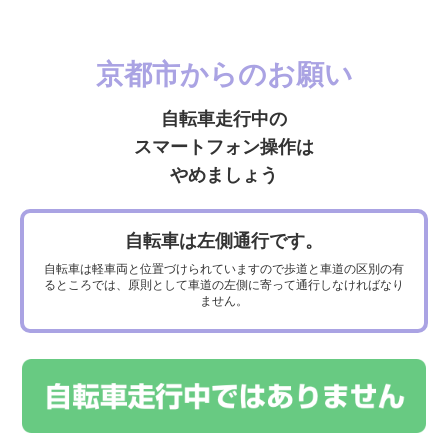
京都市からのお願い
自転車走行中の
京都市サイクルサポート
スマートフォン操作は
ステーション
やめましょう
京都市では、サイクリストと地域の交流拠点となり、サイクリストに無償で
駐輪スペース、自転車ラック、空気入れ、修理工具及びトイレなどの貸出サ
ービスを提供する施設等を京都市サイクルサポートスステーションとして認
自転車は左側通行です。
定しています。
自転車は軽車両と位置づけられていますので歩道と車道の区別の有
るところでは、原則として車道の左側に寄って通行しなければなり
ません。
京都市サイクルサポート
ステーション